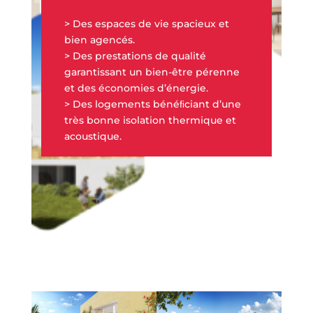
> Des espaces de vie spacieux et
bien agencés.
> Des prestations de qualité
garantissant un bien-être pérenne
et des économies d’énergie.
> Des logements bénéﬁciant d’une
très bonne isolation thermique et
acoustique.