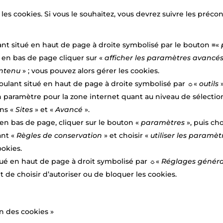
les cookies. Si vous le souhaitez, vous devrez suivre les préco
t situé en haut de page à droite symbolisé par le bouton ≡«
t en bas de page cliquer sur «
afficher les paramètres avancé
ontenu
» ; vous pouvez alors gérer les cookies.
oulant situé en haut de page à droite symbolisé par ☼«
outils
 un paramètre pour la zone internet quant au niveau de sélecti
ons «
Sites
» et «
Avancé
».
 en bas de page, cliquer sur le bouton «
paramètres
», puis cho
ant «
Règles de conservation
» et choisir «
utiliser les paramèt
ookies.
itué en haut de page à droit symbolisé par ☼«
Réglages généra
t de choisir d’autoriser ou de bloquer les cookies.
n des cookies »